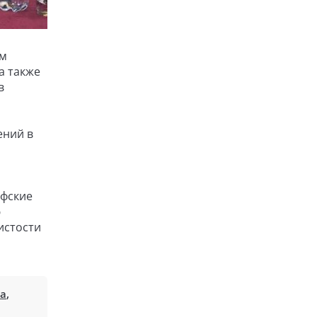
ом
а также
в
ений в
ифские
ю
истости
ва
,