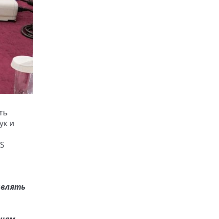
ть
ук и
AS
авлять