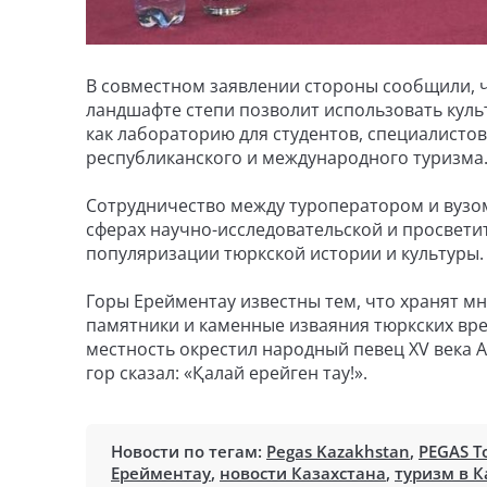
В совместном заявлении стороны сообщили, 
ландшафте степи позволит использовать культ
как лабораторию для студентов, специалистов
республиканского и международного туризма
Сотрудничество между туроператором и вузо
сферах научно-исследовательской и просветит
популяризации тюркской истории и культуры.
Горы Ерейментау известны тем, что хранят м
памятники и каменные изваяния тюркских вр
местность окрестил народный певец XV века А
гор сказал: «Қалай ерейген тау!».
Новости по тегам:
Pegas Kazakhstan
,
PEGAS To
Ерейментау
,
новости Казахстана
,
туризм в К