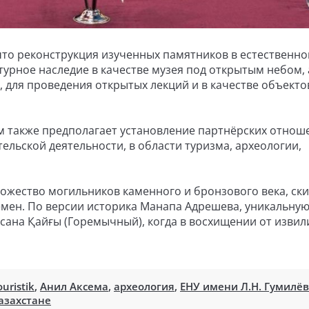
что реконструкция изученных памятников в естественн
урное наследие в качестве музея под открытым небом, 
, для проведения открытых лекций и в качестве объекто
.
м также предполагает установление партнёрских отнош
ельской деятельности, в области туризма, археологии,
ножество могильников каменного и бронзового века, ск
емен. По версии историка Манапа Адрешева, уникальну
сана Қайғы (Горемычный), когда в восхищении от извил
uristik
,
Анил Аксема
,
археология
,
ЕНУ имени Л.Н. Гумилё
азахстане