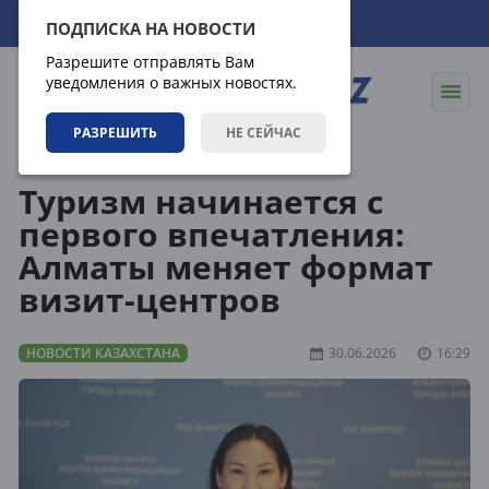
07.08.2026
10:56:35
ПОДПИСКА НА НОВОСТИ
Разрешите отправлять Вам
уведомления о важных новостях.
РАЗРЕШИТЬ
НЕ СЕЙЧАС
Новости
Новости Казахстана
Туризм начинается с
первого впечатления:
Алматы меняет формат
визит-центров
НОВОСТИ КАЗАХСТАНА
30.06.2026
16:29