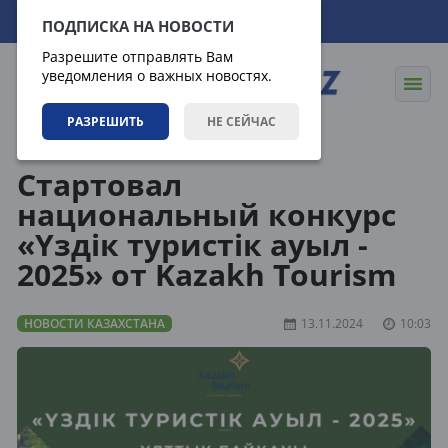
06.08.2026
12:14:18
ПОДПИСКА НА НОВОСТИ
Разрешите отправлять Вам
уведомления о важных новостях.
РАЗРЕШИТЬ
НЕ СЕЙЧАС
Новости
Новости Казахстана
Стартовал
национальный конкурс
«Үздік туристік ауыл -
2025» от Kazakh Tourism
НОВОСТИ КАЗАХСТАНА
13.11.2024
10:03