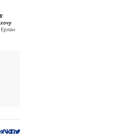
В
 хочу
л Ерлан