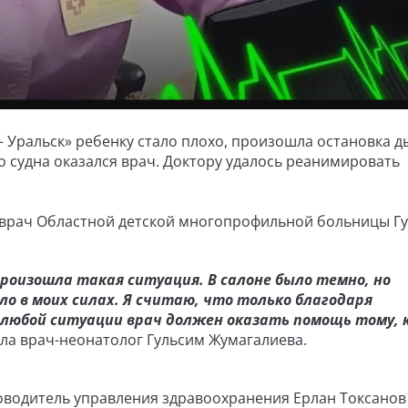
– Уральск» ребенку стало плохо, произошла остановка д
о судна оказался врач. Доктору удалось реанимировать
 врач Областной детской многопрофильной больницы Г
оизошла такая ситуация. В салоне было темно, но
ло в моих силах. Я считаю, что только благодаря
В любой ситуации врач должен оказать помощь тому, 
зала врач-неонатолог Гульсим Жумагалиева.
оводитель управления здравоохранения Ерлан Токсанов