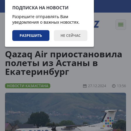
06.08.2026
15:26:55
ПОДПИСКА НА НОВОСТИ
Разрешите отправлять Вам
уведомления о важных новостях.
РАЗРЕШИТЬ
НЕ СЕЙЧАС
Новости
Новости Казахстана
Qazaq Air приостановила
полеты из Астаны в
Екатеринбург
НОВОСТИ КАЗАХСТАНА
27.12.2024
13:56