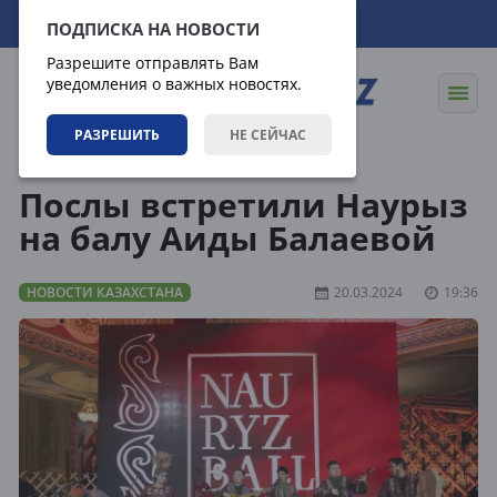
08.08.2026
02:10:30
ПОДПИСКА НА НОВОСТИ
Разрешите отправлять Вам
уведомления о важных новостях.
РАЗРЕШИТЬ
НЕ СЕЙЧАС
Новости
Новости Казахстана
Послы встретили Наурыз
на балу Аиды Балаевой
НОВОСТИ КАЗАХСТАНА
20.03.2024
19:36