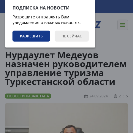
07.08.2026
11:09:24
ПОДПИСКА НА НОВОСТИ
Разрешите отправлять Вам
уведомления о важных новостях.
РАЗРЕШИТЬ
НЕ СЕЙЧАС
Новости
Новости Казахстана
Нурдаулет Медеуов
назначен руководителем
управление туризма
Туркестанской области
НОВОСТИ КАЗАХСТАНА
24.09.2024
21:15