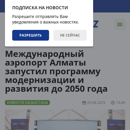
06.08.2026
16:29:44
ПОДПИСКА НА НОВОСТИ
Разрешите отправлять Вам
уведомления о важных новостях.
РАЗРЕШИТЬ
НЕ СЕЙЧАС
Новости
Новости Казахстана
Международный
аэропорт Алматы
запустил программу
модернизации и
развития до 2050 года
НОВОСТИ КАЗАХСТАНА
05.08.2025
14:49