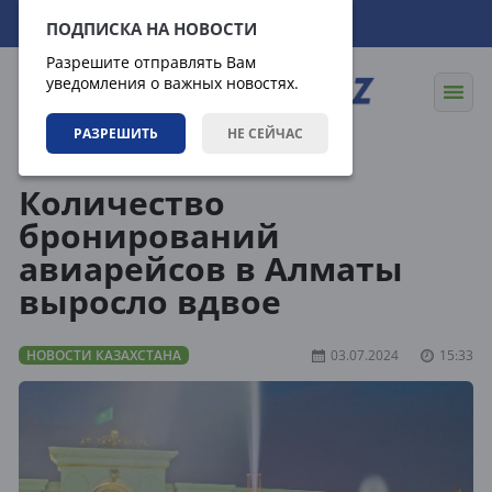
08.08.2026
22:41:12
ПОДПИСКА НА НОВОСТИ
Разрешите отправлять Вам
уведомления о важных новостях.
РАЗРЕШИТЬ
НЕ СЕЙЧАС
Новости
Новости Казахстана
Количество
бронирований
авиарейсов в Алматы
выросло вдвое
НОВОСТИ КАЗАХСТАНА
03.07.2024
15:33