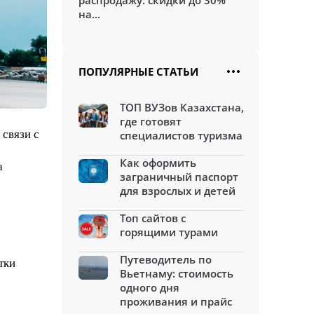
распродажу: скидки до 30%
на...
ПОПУЛЯРНЫЕ СТАТЬИ
ТОП ВУЗов Казахстана,
где готовят
 связи с
специалистов туризма
Как оформить
а
заграничный паспорт
для взрослых и детей
Топ сайтов с
горящими турами
Путеводитель по
тки
Вьетнаму: стоимость
одного дня
проживания и прайс