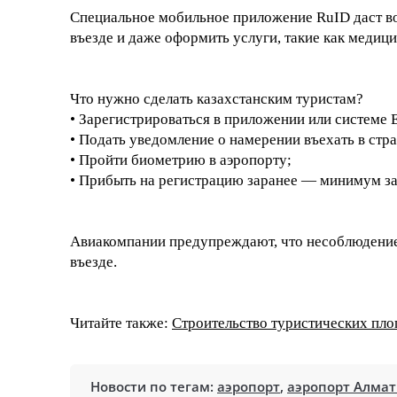
Специальное мобильное приложение RuID даст во
въезде и даже оформить услуги, такие как медици
Что нужно сделать казахстанским туристам?
•
Зарегистрироваться в приложении или системе 
•
Подать уведомление о намерении въехать в стра
•
Пройти биометрию в аэропорту;
•
Прибыть на регистрацию заранее — минимум за 
Авиакомпании предупреждают, что несоблюдение 
въезде.
Читайте также:
Строительство туристических пло
Новости по тегам:
аэропорт
,
аэропорт Алма