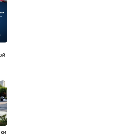
ой
ики