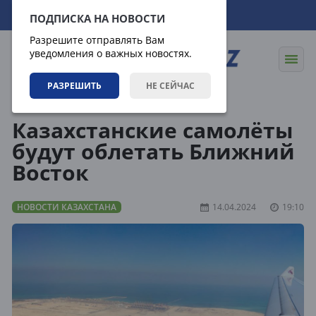
08.08.2026
13:23:16
ПОДПИСКА НА НОВОСТИ
Разрешите отправлять Вам
уведомления о важных новостях.
РАЗРЕШИТЬ
НЕ СЕЙЧАС
Новости
Новости Казахстана
Казахстанские самолёты
будут облетать Ближний
Восток
НОВОСТИ КАЗАХСТАНА
14.04.2024
19:10