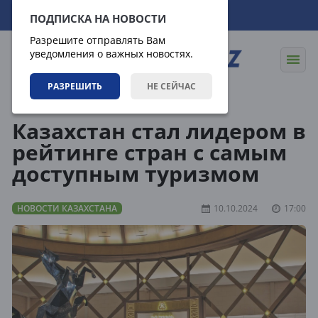
07.08.2026
06:13:21
ПОДПИСКА НА НОВОСТИ
Разрешите отправлять Вам
уведомления о важных новостях.
РАЗРЕШИТЬ
НЕ СЕЙЧАС
Новости
Новости Казахстана
Казахстан стал лидером в
рейтинге стран с самым
доступным туризмом
НОВОСТИ КАЗАХСТАНА
10.10.2024
17:00