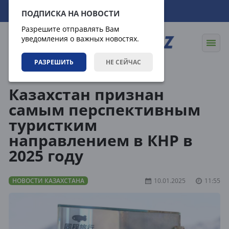
09.08.2026
11:03:58
ПОДПИСКА НА НОВОСТИ
Разрешите отправлять Вам
уведомления о важных новостях.
РАЗРЕШИТЬ
НЕ СЕЙЧАС
Новости
Новости Казахстана
Казахстан признан
самым перспективным
туристким
направлением в КНР в
2025 году
НОВОСТИ КАЗАХСТАНА
10.01.2025
11:55