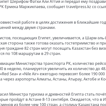
гипет Шерифом Фатхи Али Аттия и передал ему поздрав
К Ермека Маржикпаева, сообщает travelpress.kz со ссыл
 совместной работе в целях достижения в ближайшие го
шений между двумя странами.
ристов, посещающих Египет, увеличивается, а Шарм-эль
ская сторона также готова оказать гостеприимство и пр
ня граждане 82 стран могут посещать Казахстан без виз
я по 108 маршрутам в 29 стран.
виации Министерства транспорта РК, количество рейс
0 в неделю, планируется увеличить их количество до 48.
», «Red Sea» и «Nile Air» ежегодно перевозят более 190 000
а через аэропорты Алматы, Астаны, Атырау, Актобе и Ко
ласил Министра туризма и древностей Египта стать поч
рые пройдут в Астане 8-13 сентября. Ожидается, что в И
менов из более чем 100 стран, а столицу Казахстана по