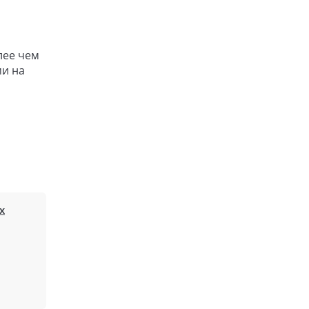
лее чем
и на
х