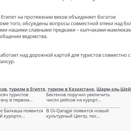
и Египет на протяжении веков объединяет богатое
роме того, обсуждены вопросы совместной опеки над бо
ыми нашими славными предками – кыпчаками-мамлюкам
сообщении ведомства.
аботает над дорожной картой для туристов совместно с
ансур.
ков
,
туризм в Египте
,
туризм в Казахстане
,
Шарм-эль-Шей
ысяч туристов
Бектенов поручил увеличить
ану в первом...
число рейсов на курорт...
е Балхаша появится
В Oi-Qaragai появится новый
 курортн...
культурный Центр, пос...