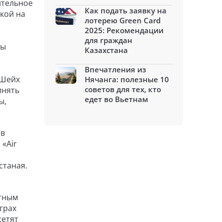
ительное
Как подать заявку на
кой на
лотерею Green Card
2025: Рекомендации
для граждан
ды
Казахстана
Впечатления из
-Шейх
Нячанга: полезные 10
советов для тех, кто
инять
едет во Вьетнам
ы,
ов
 «Air
станая.
ётным
грах
сетят