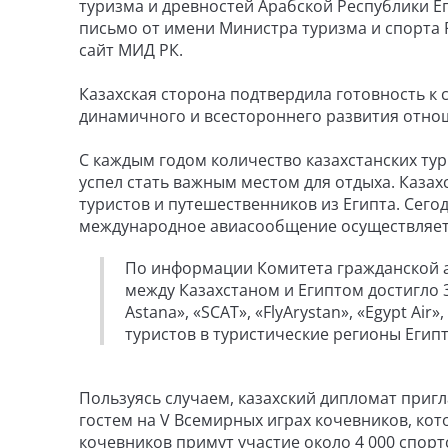
туризма и древностей Арабской Республики Е
письмо от имени Министра туризма и спорта Р
сайт МИД РК.
Казахская сторона подтвердила готовность к
динамичного и всестороннего развития отно
С каждым годом количество казахстанских ту
успел стать важным местом для отдыха. Казах
туристов и путешественников из Египта. Сегод
международное авиасообщение осуществляетс
По информации Комитета гражданской а
между Казахстаном и Египтом достигло 3
Astana», «SCAT», «FlyArystan», «Egypt Air
туристов в туристические регионы Египт
Пользуясь случаем, казахский дипломат приг
гостем на V Всемирных играх кочевников, кото
кочевников примут участие около 4 000 спортс