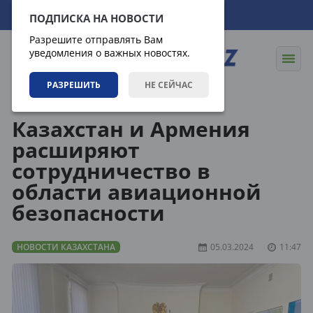
09.08.2026
07:35:41
ПОДПИСКА НА НОВОСТИ
Разрешите отправлять Вам
уведомления о важных новостях.
РАЗРЕШИТЬ
НЕ СЕЙЧАС
Новости
Новости Казахстана
Казахстан и Армения
расширяют
сотрудничество в
области авиационной
безопасности
НОВОСТИ КАЗАХСТАНА
05.03.2024
11:47