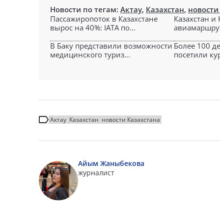
Новости по тегам:
Актау
,
Казахстан
,
новости
Пассажиропоток в Казахстане
Казахстан и
вырос на 40%: IATA по...
авиамаршрут
В Баку представили возможности
Более 100 д
медицинского туриз...
посетили кур
Актау
Казахстан
новости Казахстана
Айым Жаныбекова
журналист