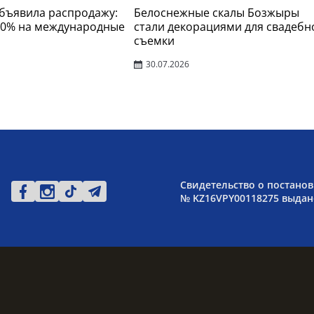
 объявила распродажу:
Белоснежные скалы Бозжыры
30% на международные
стали декорациями для свадебн
съемки
30.07.2026
Свидетельство о постанов
№ KZ16VPY00118275 выдано