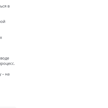
ься в
ной
х
 воде
процесс.
 – на