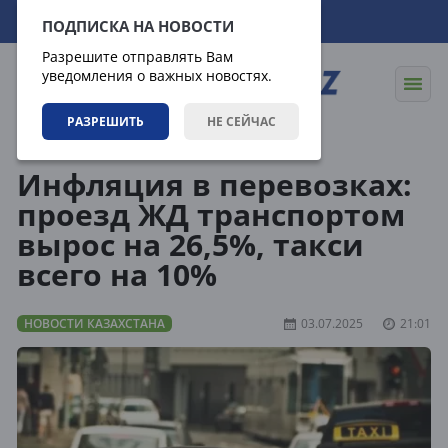
09.08.2026
14:12:21
ПОДПИСКА НА НОВОСТИ
Разрешите отправлять Вам
уведомления о важных новостях.
РАЗРЕШИТЬ
НЕ СЕЙЧАС
Новости
Новости Казахстана
Инфляция в перевозках:
проезд ЖД транспортом
вырос на 26,5%, такси
всего на 10%
НОВОСТИ КАЗАХСТАНА
03.07.2025
21:01