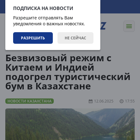
08.08.2026
20:50:49
ПОДПИСКА НА НОВОСТИ
Разрешите отправлять Вам
уведомления о важных новостях.
РАЗРЕШИТЬ
НЕ СЕЙЧАС
Новости
Новости Казахстана
Безвизовый режим с
Китаем и Индией
подогрел туристический
бум в Казахстане
НОВОСТИ КАЗАХСТАНА
12.06.2025
17:55