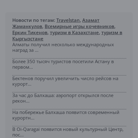
Новости по тегам:
Travelstan
,
Азамат
Жаманкулов
,
Всемирные игры кочевников
,
Еркин Тикенов
,
туризм в Казахстане
,
туризм в
Кыргызстане
Алматы получил несколько международных
наград за ...
Более 350 тысяч туристов посетили Астану в
первом...
Бектенов поручил увеличить число рейсов на
курорт...
За час до Балхаша: аэропорт открылся после
рекон...
На побережье Балхаша появится современный
курортн...
В Oi-Qaragai появится новый культурный Центр,
пос...