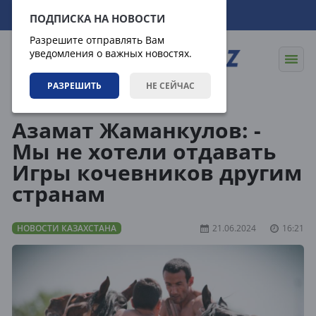
08.08.2026
10:46:30
ПОДПИСКА НА НОВОСТИ
Разрешите отправлять Вам
уведомления о важных новостях.
РАЗРЕШИТЬ
НЕ СЕЙЧАС
Новости
Новости Казахстана
Азамат Жаманкулов: -
Мы не хотели отдавать
Игры кочевников другим
странам
НОВОСТИ КАЗАХСТАНА
21.06.2024
16:21