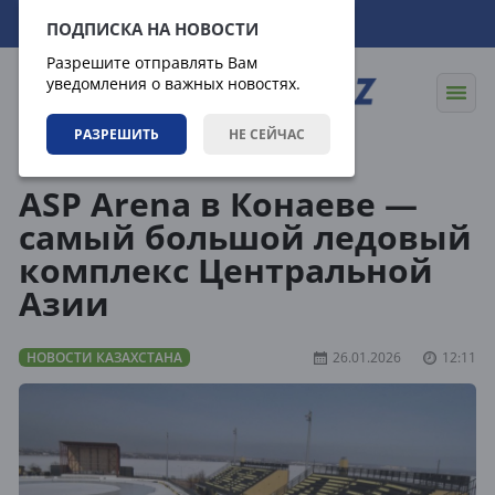
07.08.2026
06:56:14
ПОДПИСКА НА НОВОСТИ
Разрешите отправлять Вам
уведомления о важных новостях.
РАЗРЕШИТЬ
НЕ СЕЙЧАС
Новости
Новости Казахстана
ASP Arena в Конаеве —
самый большой ледовый
комплекс Центральной
Азии
НОВОСТИ КАЗАХСТАНА
26.01.2026
12:11