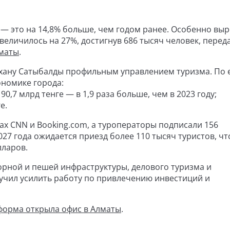
в — это на 14,8% больше, чем годом ранее. Особенно вы
величилось на 27%, достигнув 686 тысяч человек, перед
лматы
.
хану Сатыбалды профильным управлением туризма. По 
ономике города:
0,7 млрд тенге — в 1,9 раза больше, чем в 2023 году;
е.
х CNN и Booking.com, а туроператоры подписали 156
27 года ожидается приезд более 110 тысяч туристов, ч
лларов.
 горной и пешей инфраструктуры, делового туризма и
учил усилить работу по привлечению инвестиций и
тформа открыла офис в Алматы
.