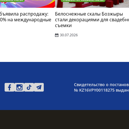
 объявила распродажу:
Белоснежные скалы Бозжыры
30% на международные
стали декорациями для свадебн
съемки
30.07.2026
Свидетельство о постанов
№ KZ16VPY00118275 выдано