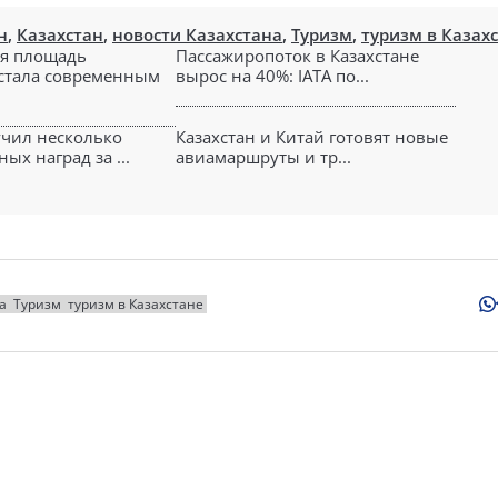
н
,
Казахстан
,
новости Казахстана
,
Туризм
,
туризм в Казах
я площадь
Пассажиропоток в Казахстане
стала современным
вырос на 40%: IATA по...
чил несколько
Казахстан и Китай готовят новые
х наград за ...
авиамаршруты и тр...
а
Туризм
туризм в Казахстане