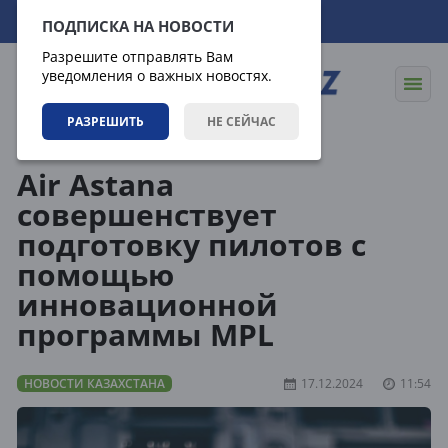
07.08.2026
01:11:33
ПОДПИСКА НА НОВОСТИ
Разрешите отправлять Вам
уведомления о важных новостях.
РАЗРЕШИТЬ
НЕ СЕЙЧАС
Новости
Новости Казахстана
Air Astana
совершенствует
подготовку пилотов с
помощью
инновационной
программы MPL
НОВОСТИ КАЗАХСТАНА
17.12.2024
11:54