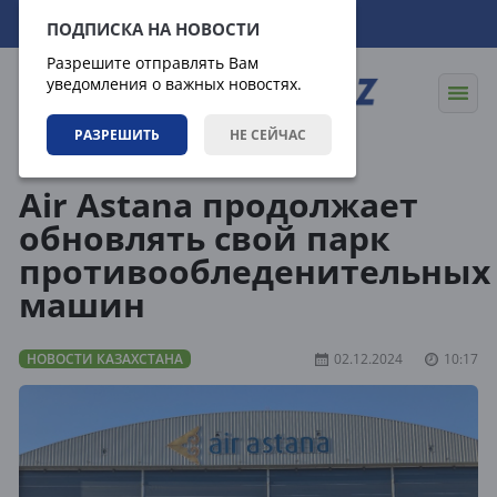
09.08.2026
18:42:47
ПОДПИСКА НА НОВОСТИ
Разрешите отправлять Вам
уведомления о важных новостях.
РАЗРЕШИТЬ
НЕ СЕЙЧАС
Новости
Новости Казахстана
Air Astana продолжает
обновлять свой парк
противообледенительных
машин
НОВОСТИ КАЗАХСТАНА
02.12.2024
10:17