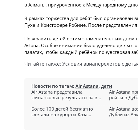
в Алматы, приуроченное к Международному дню за
В рамках торжества для ребят был организован 
Пухе и Кристофере Робине. После представления
Поздравить детей с этим знаменательным днём п
Astana. Особое внимание было уделено детям с
палатах, чтобы каждый ребёнок почувствовал за
Читайте также:
Условия авиаперелетов с деть
Новости по тегам:
Air Astana
,
дети
Air Astana представила
Air Astana п
финансовые результаты за в...
рейсы в Дуба
Более 100 детей бесплатно
Air Astana в
слетали на курорты Каза...
Дубай из Алм