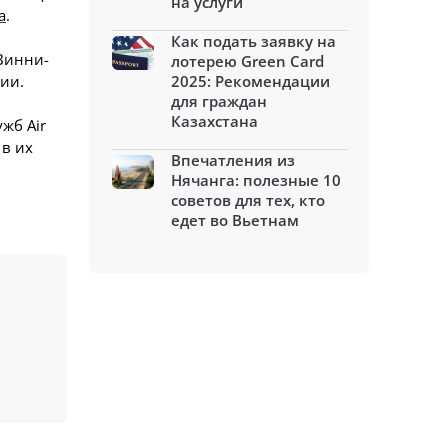
на услуги
a
.
Как подать заявку на
Винни-
лотерею Green Card
ии.
2025: Рекомендации
для граждан
Казахстана
жб Air
в их
Впечатления из
Нячанга: полезные 10
советов для тех, кто
едет во Вьетнам