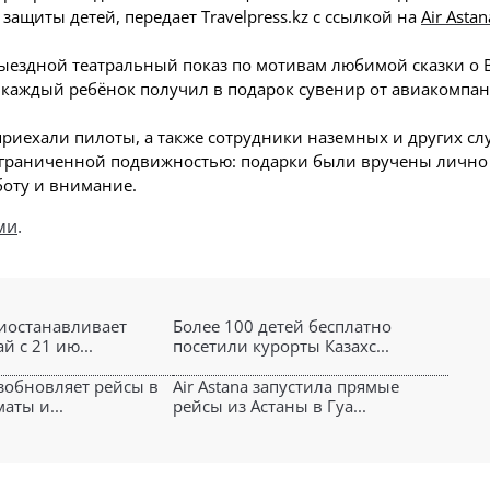
щиты детей, передает Travelpress.kz с ссылкой на
Air Astan
выездной театральный показ по мотивам любимой сказки о 
 каждый ребёнок получил в подарок сувенир от авиакомпан
риехали пилоты, а также сотрудники наземных и других слу
 ограниченной подвижностью: подарки были вручены лично 
боту и внимание.
ми
.
риостанавливает
Более 100 детей бесплатно
й с 21 ию...
посетили курорты Казахс...
озобновляет рейсы в
Air Astana запустила прямые
аты и...
рейсы из Астаны в Гуа...