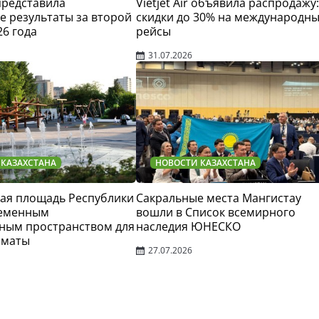
 представила
Vietjet Air объявила распродажу:
 результаты за второй
скидки до 30% на международн
26 года
рейсы
31.07.2026
 КАЗАХСТАНА
НОВОСТИ КАЗАХСТАНА
ая площадь Республики
Сакральные места Мангистау
ременным
вошли в Список всемирного
ным пространством для
наследия ЮНЕСКО
лматы
27.07.2026