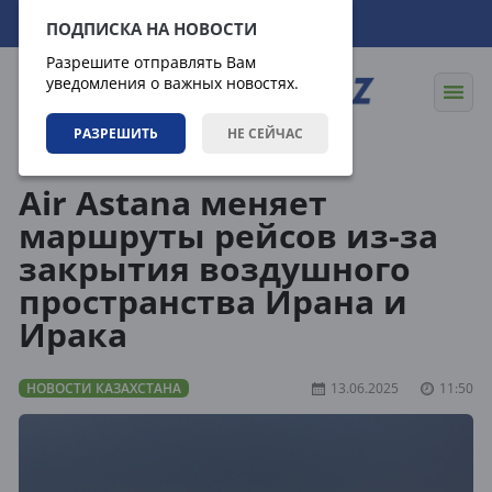
08.08.2026
10:48:39
ПОДПИСКА НА НОВОСТИ
Разрешите отправлять Вам
уведомления о важных новостях.
РАЗРЕШИТЬ
НЕ СЕЙЧАС
Новости
Новости Казахстана
Air Astana меняет
маршруты рейсов из-за
закрытия воздушного
пространства Ирана и
Ирака
НОВОСТИ КАЗАХСТАНА
13.06.2025
11:50