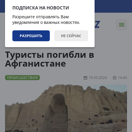
08.08.2026
20:15:38
ПОДПИСКА НА НОВОСТИ
Разрешите отправлять Вам
уведомления о важных новостях.
РАЗРЕШИТЬ
НЕ СЕЙЧАС
Новости
Происшествия
Туристы погибли в
Афганистане
ПРОИСШЕСТВИЯ
19.05.2024
14:40