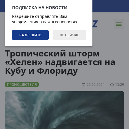
06.08.2026
22:50:30
ПОДПИСКА НА НОВОСТИ
Разрешите отправлять Вам
уведомления о важных новостях.
РАЗРЕШИТЬ
НЕ СЕЙЧАС
Новости
Происшествия
Тропический шторм
«Хелен» надвигается на
Кубу и Флориду
ПРОИСШЕСТВИЯ
25.09.2024
15:29