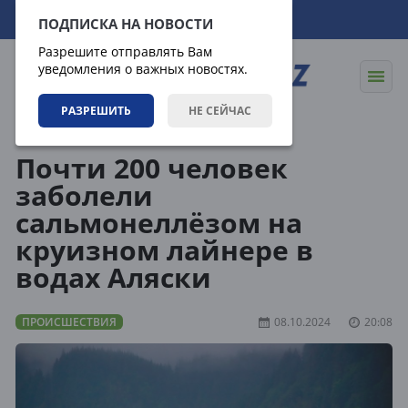
08.08.2026
13:25:27
ПОДПИСКА НА НОВОСТИ
Разрешите отправлять Вам
уведомления о важных новостях.
РАЗРЕШИТЬ
НЕ СЕЙЧАС
Новости
Происшествия
Почти 200 человек
заболели
сальмонеллёзом на
круизном лайнере в
водах Аляски
ПРОИСШЕСТВИЯ
08.10.2024
20:08