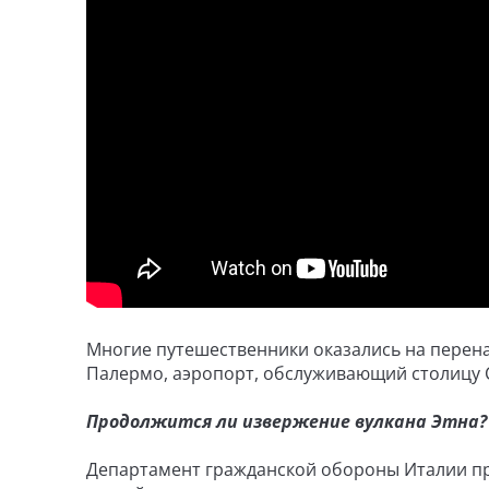
Многие путешественники оказались на перен
Палермо, аэропорт, обслуживающий столицу С
Продолжится ли извержение вулкана Этна?
Департамент гражданской обороны Италии пр