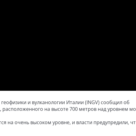
 геофизики и вулканологии Италии (INGV) сообщил об
, расположенного на высоте 700 метров над уровнем мо
тся на очень высоком уровне, и власти предупредили, ч