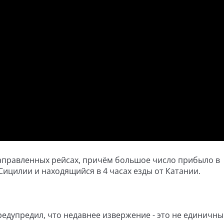
аправленных рейсах, причём большое число прибыло в
ицилии и находящийся в 4 часах езды от Катании.
едупредил, что недавнее извержение - это не единичн