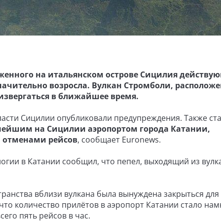
женного на итальянском острове Сицилия действу
 значительно возросла. Вулкан Стромболи, располож
 извергаться в ближайшее время.
ласти Сицилии опубликовали предупреждения. Также ст
нейшим на Сицилии аэропортом города Катании,
и отменами рейсов
, сообщает Euronews.
огии в Катании сообщил, что пепел, выходящий из вулк
транства вблизи вулкана была вынуждена закрыться для
 что количество прилётов в аэропорт Катании стало нам
его пять рейсов в час.