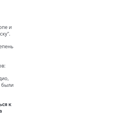
опе и
ку".
тепень
ов:
дио,
е были
ься к
а