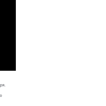
ря.
то