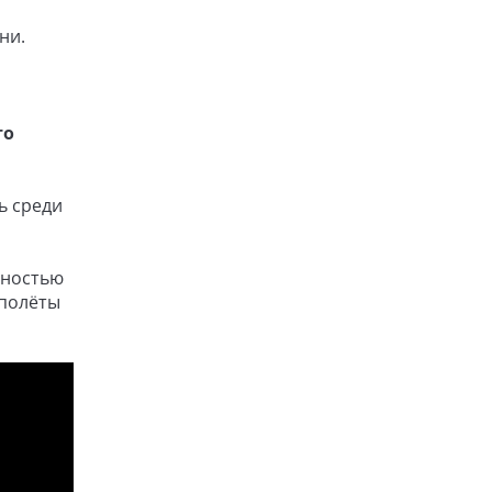
ни.
то
ь среди
вностью
 полёты