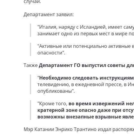
случай.
Департамент заявил:
"Италия, наряду с Исландией, имеет са
занимает одно из первых мест в мире п
"Активные или потенциально активные 
опасности".
Также
Департамент ГО выпустил советы дл
"
Необходимо следовать инструкциям
телевидению, в ежедневной прессе, в 
опубликованы".
"Кроме того,
во время извержений нел
кратерной зоне опасно даже при отс
возможны внезапные взрывные явле
Мэр Катании Энрико Трантино издал распор