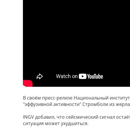
В своём пресс-релизе Национальный институт
"эффузивной активности" Стромболи из жерла
INGV добавил, что сейсмический сигнал остаё
ситуация может ухудшиться.