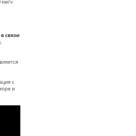
 км/ч
в связи
,
вляется
ация с
море и