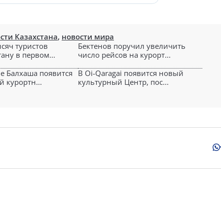
сти Казахстана
,
новости мира
ысяч туристов
Бектенов поручил увеличить
ану в первом...
число рейсов на курорт...
е Балхаша появится
В Oi-Qaragai появится новый
 курортн...
культурный Центр, пос...