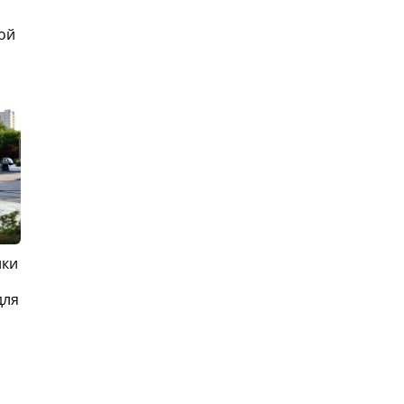
ой
ики
для