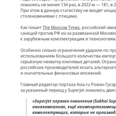
ломались не менее 134 раз, в 2022-м — 181, в 
При этом в данную статистику не входят инц
столкновениями с птицами.
Как пишет
The Moscow Times
, российский ави
санкций против РФ из-за развязанной Москво
к зарубежным комплектующим и технологиям,
Особенно сильно ограничения ударили по прое
использованием большого количества импорт
серьёзную нехватку ключевых деталей. Огран
российских производителей искать альтерна
и значительных финансовых вложений.
Главный редактор портала Avia.ru Роман Гуса
за указанный период у Superjet ломались двиг
«Superjet первого поколения (Sukhoi Su
авиакомпаниях, ещё неимпортозамещё
комплектующих, которые не производя