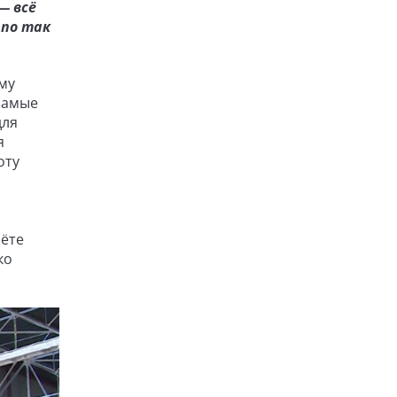
— всё
 по так
му
 самые
для
я
оту
лёте
ко