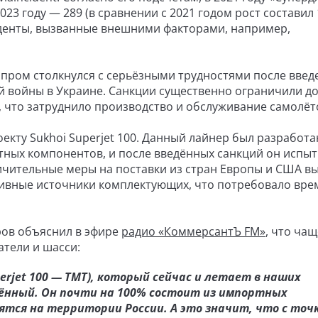
2023 году — 289 (в сравнении с 2021 годом рост составил 
иденты, вызванные внешними факторами, например,
апром столкнулся с серьёзными трудностями после введ
й войны в Украине. Санкции существенно ограничили д
 что затруднило производство и обслуживание самолёт
кту Sukhoi Superjet 100. Данный лайнер был разработа
ных компонентов, и после введённых санкций он испы
ичительные меры на поставки из стран Европы и США в
тивные источники комплектующих, что потребовало вре
ров объяснил в эфире
радио «КоммерсантЪ FM»
, что чащ
атели и шасси:
perjet 100 — ТМТ), который сейчас и летает в наших
нный. Он почти на 100% состоит из импортных
тся на территории России. А это значит, что с точ