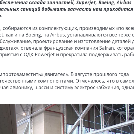
еспечения склада запчастей, Superjet, Boeing, Airbus 
отальных санкций добывать запчасти нам приходится
.
0, собираются из комплектующих, производимых «по все
t, как и на Boeing, на Airbus, устанавливаются все те же
 обслуживание, проектирование и изготовление деталей 
джетах», отвечала французская компания Safran, котора
приятия с ОДК Powerjet и прекратила поддерживать раб
мпортозаместить» двигатель. В августе прошлого года
отечественными компонентами. Отмечалось, что в само
ючая авионику, шасси и систему электроснабжения, одна