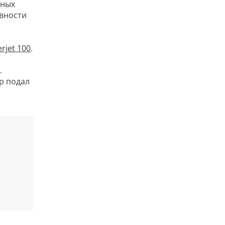
шных
овности
rjet 100
.
.
р подал