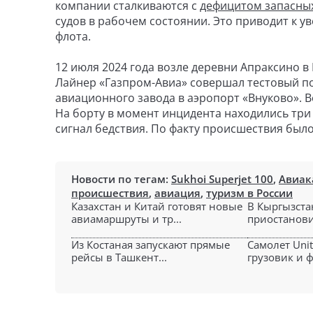
компании сталкиваются с
дефицитом запасных
судов в рабочем состоянии. Это приводит к 
флота.
12 июля 2024 года возле деревни Апраксино
Лайнер «Газпром-Авиа» совершал тестовый п
авиационного завода в аэропорт «Внуково». В
На борту в момент инцидента находились три
сигнал бедствия. По факту происшествия был
Новости по тегам:
Sukhoi Superjet 100
,
Авиак
происшествия
,
авиация
,
туризм в России
Казахстан и Китай готовят новые
В Кыргызста
авиамаршруты и тр...
приостанови
Из Костаная запускают прямые
Самолет Unit
рейсы в Ташкент...
грузовик и ф