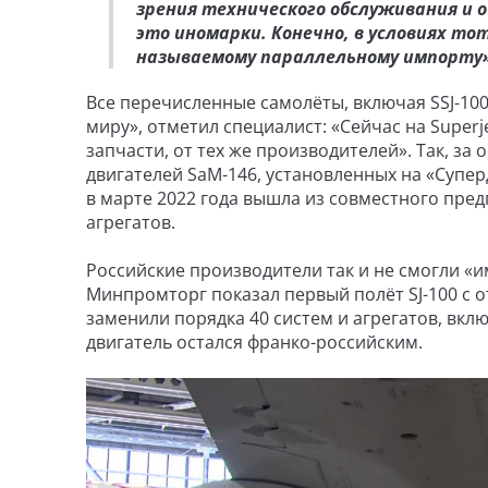
зрения технического обслуживания и об
это иномарки. Конечно, в условиях т
называемому параллельному импорту»
Все перечисленные самолёты, включая SSJ-10
миру», отметил специалист: «Сейчас на Superje
запчасти, от тех же производителей». Так, за
двигателей SaM-146, установленных на «Супер
в марте 2022 года вышла из совместного пред
агрегатов.
Российские производители так и не смогли «и
Минпромторг показал первый полёт SJ-100 с 
заменили порядка 40 систем и агрегатов, вкл
двигатель остался франко-российским.