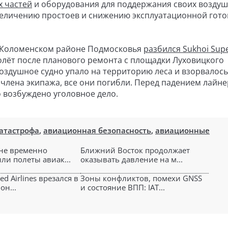
 частей
и оборудования для поддержания своих возду
увеличению простоев и снижению эксплуатационной гот
 в Коломенском районе Подмосковья
разбился Sukhoi Supe
олёт после планового ремонта с площадки Луховицкого
оздушное судно упало на территорию леса и взорвалось
 члена экипажа, все они погибли. Перед падением лайне
о возбуждено уголовное дело.
атастрофа
,
авиационная безопасность
,
авиационные
не временно
Ближний Восток продолжает
ли полеты авиак...
оказывать давление на м...
ed Airlines врезался в
Зоны конфликтов, помехи GNSS
он...
и состояние ВПП: IAT...