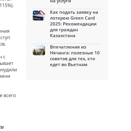
на услуги
115%).
Как подать заявку на
лотерею Green Card
2025: Рекомендации
для граждан
ения
Казахстана
оступ
ов.
Впечатления из
Нячанга: полезные 10
н с
советов для тех, кто
тывает
едет во Вьетнам
ынудили
мени
е всего
ки