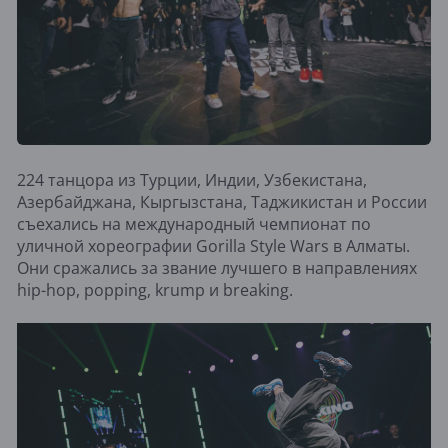
224 танцора из Турции, Индии, Узбекистана,
Азербайджана, Кыргызстана, Таджикистан и России
съехались на международный чемпионат по
уличной хореографии Gorilla Style Wars в Алматы.
Они сражались за звание лучшего в направлениях
hip-hop, popping, krump и breaking.