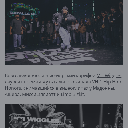
Возглавлял жюри нью-йорский корифей
Mr. Wiggles
,
лауреат премии музыкального канала VH-1 Hip Hop
Honors, снимавшийся в видеоклипах у Мадонны,
Ашера, Мисси Эллиотт и Limp Bizkit.