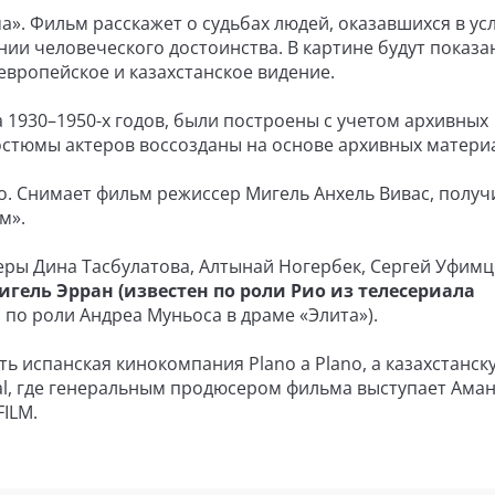
a». Фильм расскажет о судьбах людей, оказавшихся в ус
нии человеческого достоинства. В картине будут показа
вропейское и казахстанское видение.
1930–1950-х годов, были построены с учетом архивных
костюмы актеров воссозданы на основе архивных матери
ао. Снимает фильм режиссер Мигель Анхель Вивас, полу
м».
еры Дина Тасбулатова, Алтынай Ногербек, Сергей Уфимц
игель Эрран (известен по роли Рио из телесериала
 по роли Андреа Муньоса в драме «Элита»).
ть испанская кинокомпания Plano a Plano, а казахстанск
al, где генеральным продюсером фильма выступает Ама
ILM.