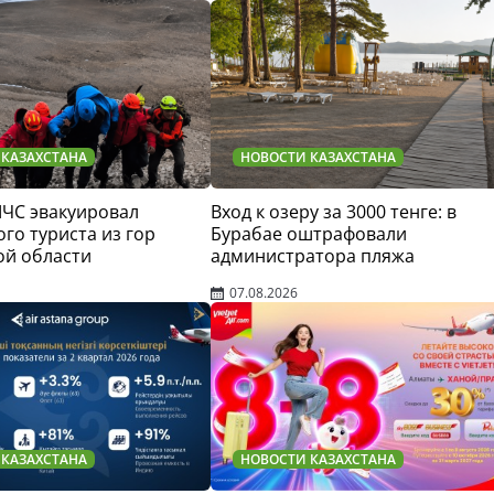
 КАЗАХСТАНА
НОВОСТИ КАЗАХСТАНА
МЧС эвакуировал
Вход к озеру за 3000 тенге: в
го туриста из гор
Бурабае оштрафовали
ой области
администратора пляжа
07.08.2026
 КАЗАХСТАНА
НОВОСТИ КАЗАХСТАНА