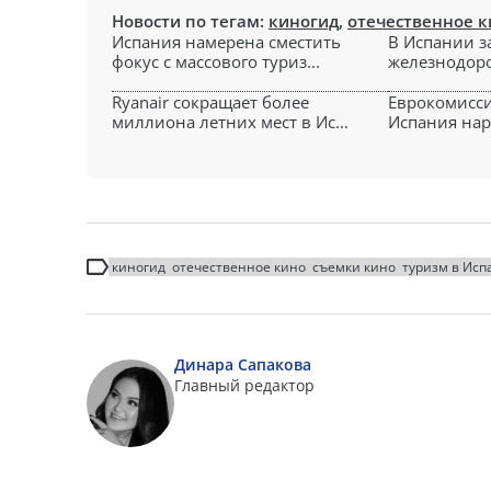
Новости по тегам:
киногид
,
отечественное к
Испания намерена сместить
В Испании з
фокус с массового туриз...
железнодоро
Ryanair сокращает более
Еврокомисси
миллиона летних мест в Ис...
Испания нар
киногид
отечественное кино
съемки кино
туризм в Исп
Динара Сапакова
Главный редактор