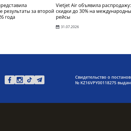
 представила
Vietjet Air объявила распродажу:
 результаты за второй
скидки до 30% на международн
26 года
рейсы
31.07.2026
Свидетельство о постанов
№ KZ16VPY00118275 выдано