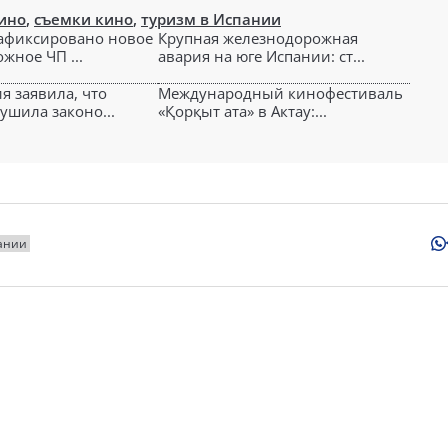
ино
,
съемки кино
,
туризм в Испании
афиксировано новое
Крупная железнодорожная
жное ЧП ...
авария на юге Испании: ст...
я заявила, что
Международный кинофестиваль
ушила законо...
«Қорқыт ата» в Актау:...
ании