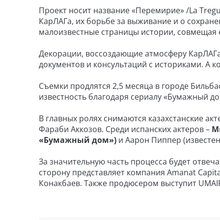
Проект носит название «Перемирие» /La Tregu
КарЛАГа, их борьбе за выживание и о сохране
малоизвестные страницы истории, совмещая е
Декорации, воссоздающие атмосферу КарЛАГа 
документов и консультаций с историками. А 
Съемки продлятся 2,5 месяца в городе Бильб
известность благодаря сериалу «Бумажный до
В главных ролях снимаются казахстанские акт
Фараби Аккозов. Среди испанских актеров –
М
«Бумажный дом»)
и Аарон Пиппер (известен
За значительную часть процесса будет отвеча
сторону представляет компания Amanat Capit
Конакбаев. Также продюсером выступит UMAIF