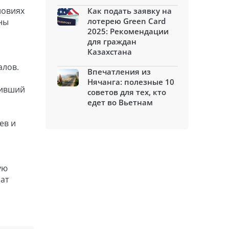
ловиях
Как подать заявку на
лотерею Green Card
ны
2025: Рекомендации
для граждан
Казахстана
алов.
Впечатления из
Нячанга: полезные 10
чивший
советов для тех, кто
едет во Вьетнам
ев и
ую
нат