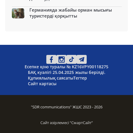
Германияда жабайы орман мысығы
туристерді қорқытты
Есепке қою туралы № KZ16VPY00118275
БАҚ куәлігі 25.04.2025 жылы берілді.
Құпиялылық саясаты
Тегтер
Сайт картасы
"SDR communications" ЖШС 2023 - 2026
Сайт әзірлемесі “
СмартСайт
”