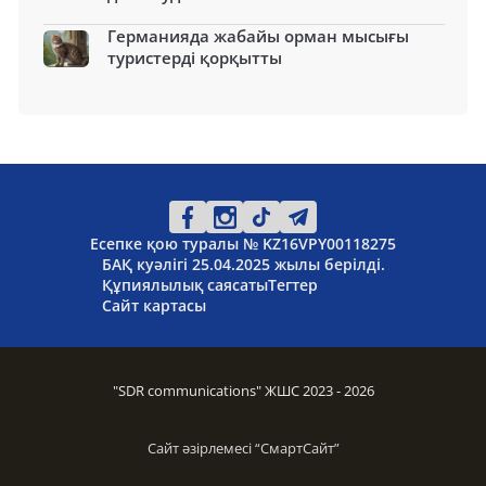
Германияда жабайы орман мысығы
туристерді қорқытты
Есепке қою туралы № KZ16VPY00118275
БАҚ куәлігі 25.04.2025 жылы берілді.
Құпиялылық саясаты
Тегтер
Сайт картасы
"SDR communications" ЖШС 2023 - 2026
Сайт әзірлемесі “
СмартСайт
”