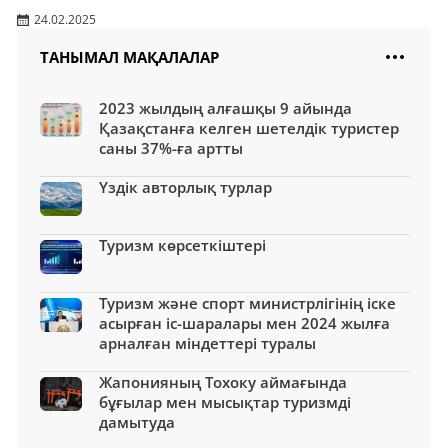
24.02.2025
ТАНЫМАЛ МАҚАЛАЛАР
2023 жылдың алғашқы 9 айында
Қазақстанға келген шетелдік туристер
саны 37%-ға артты
Үздік авторлық турлар
Туризм көрсеткіштері
Туризм және спорт министрлігінің іске
асырған іс-шаралары мен 2024 жылға
арналған міндеттері туралы
Жапонияның Тохоку аймағында
бұғылар мен мысықтар туризмді
дамытуда