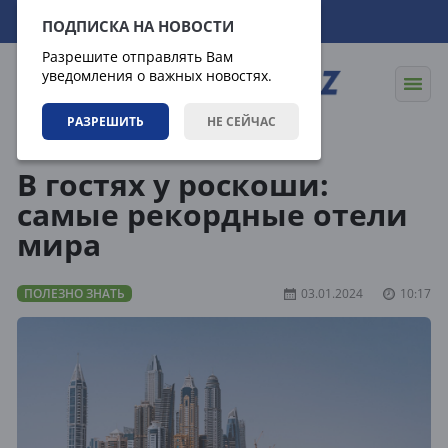
09.08.2026
14:45:13
ПОДПИСКА НА НОВОСТИ
Разрешите отправлять Вам
уведомления о важных новостях.
РАЗРЕШИТЬ
НЕ СЕЙЧАС
Статьи
Полезно знать
В гостях у роскоши:
самые рекордные отели
мира
ПОЛЕЗНО ЗНАТЬ
03.01.2024
10:17