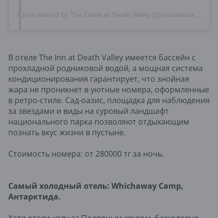
A post shared by The Oasis at Death Valley (@oasisatdeathvalley)
В отеле The Inn at Death Valley имеется бассейн с
прохладной родниковой водой, а мощная система
кондиционирования гарантирует, что знойная
жара не проникнет в уютные номера, оформленные
в ретро-стиле. Сад-оазис, площадка для наблюдения
за звездами и виды на суровый ландшафт
национального парка позволяют отдыхающим
познать вкус жизни в пустыне.
Стоимость номера: от 280000 тг за ночь.
Самый холодный отель:
Whichaway
Camp,
Антарктида.
Хотя отели-иглу за Полярным кругом, безусловно,