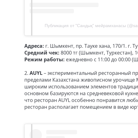
Публикация от "Сандық" мейрамханасы (@san
Адреса:
г. Шымкент, пр. Тауке хана, 170/1. г. Т
Средний чек:
8000 тг (Шымкент, Туркестан), 1
Режим работы:
ежедневно с 11:00 до 00:00 (Ш
2.
AUYL
– экспериментальный ресторанный про
пределами Казахстана живописном урочище М
широким использованием элементов традицио
основном базируются на средневековой кухне 
что ресторан AUYL особенно понравится люби
ресторан располагает помещением в виде юр