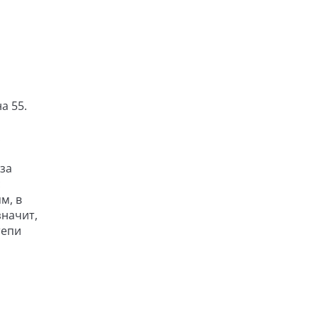
а 55.
.
за
с
м, в
значит,
тепи