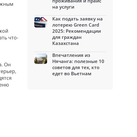
проживания и прайс
важным
на услуги
Как подать заявку на
лотерею Green Card
ской
2025: Рекомендации
для граждан
ать что-
Казахстана
Впечатления из
Нячанга: полезные 10
а. Он
советов для тех, кто
терьер,
едет во Вьетнам
дятся
меню