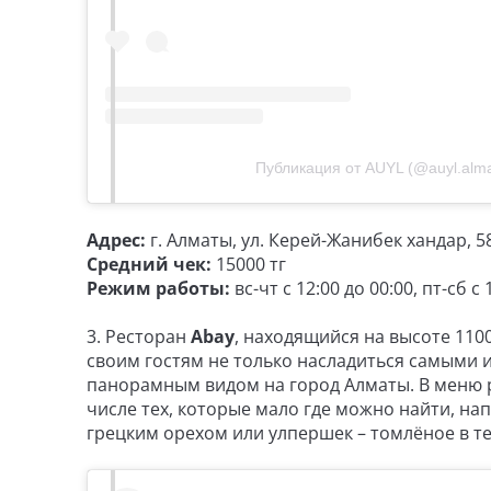
Публикация от AUYL (@auyl.alma
Адрес:
г. Алматы, ул. Керей-Жанибек хандар, 5
Средний чек:
15000 тг
Режим работы:
вс-чт с 12:00 до 00:00, пт-сб с 
3. Ресторан
Abay
, находящийся на высоте 110
своим гостям не только насладиться самыми
панорамным видом на город Алматы. В меню р
числе тех, которые мало где можно найти, на
грецким орехом или улпершек – томлёное в те