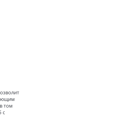
позволит
вающим
в том
б с