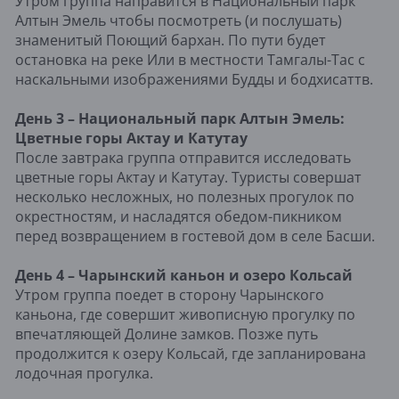
Утром группа направится в Национальный парк
Алтын Эмель чтобы посмотреть (и послушать)
знаменитый Поющий бархан. По пути будет
остановка на реке Или в местности Тамгалы-Тас с
наскальными изображениями Будды и бодхисаттв.
День 3 – Национальный парк Алтын Эмель:
Цветные горы Актау и Катутау
После завтрака группа отправится исследовать
цветные горы Актау и Катутау. Туристы совершат
несколько несложных, но полезных прогулок по
окрестностям, и насладятся обедом-пикником
перед возвращением в гостевой дом в селе Басши.
День 4 – Чарынский каньон и озеро Кольсай
Утром группа поедет в сторону Чарынского
каньона, где совершит живописную прогулку по
впечатляющей Долине замков. Позже путь
продолжится к озеру Кольсай, где запланирована
лодочная прогулка.