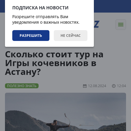
08.08.2026
10:27:20
ПОДПИСКА НА НОВОСТИ
Разрешите отправлять Вам
уведомления о важных новостях.
РАЗРЕШИТЬ
НЕ СЕЙЧАС
Статьи
Полезно знать
Сколько стоит тур на
Игры кочевников в
Астану?
ПОЛЕЗНО ЗНАТЬ
12.08.2024
12:04