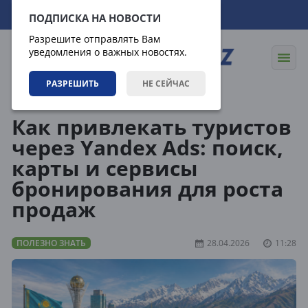
07.08.2026
23:44:19
ПОДПИСКА НА НОВОСТИ
Разрешите отправлять Вам
уведомления о важных новостях.
РАЗРЕШИТЬ
НЕ СЕЙЧАС
Статьи
Полезно знать
Как привлекать туристов
через Yandex Ads: поиск,
карты и сервисы
бронирования для роста
продаж
ПОЛЕЗНО ЗНАТЬ
28.04.2026
11:28