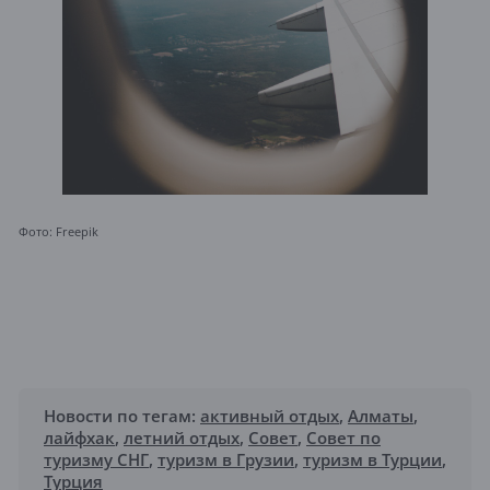
Фото: Freepik
Новости по тегам:
активный отдых
,
Алматы
,
лайфхак
,
летний отдых
,
Совет
,
Совет по
туризму СНГ
,
туризм в Грузии
,
туризм в Турции
,
Турция