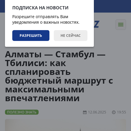
06.08.2026
12:39:10
ПОДПИСКА НА НОВОСТИ
Разрешите отправлять Вам
уведомления о важных новостях.
РАЗРЕШИТЬ
НЕ СЕЙЧАС
Статьи
Полезно знать
Алматы — Стамбул —
Тбилиси: как
спланировать
бюджетный маршрут с
максимальными
впечатлениями
ПОЛЕЗНО ЗНАТЬ
12.06.2025
19:55