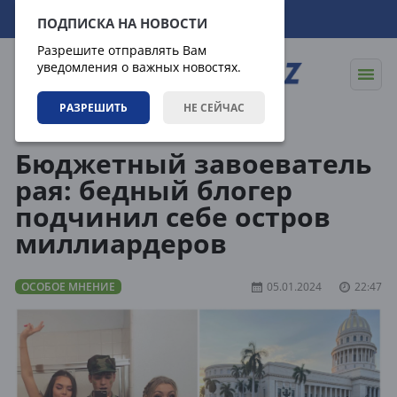
06.08.2026
09:58:06
ПОДПИСКА НА НОВОСТИ
Разрешите отправлять Вам
уведомления о важных новостях.
РАЗРЕШИТЬ
НЕ СЕЙЧАС
Статьи
Особое мнение
Бюджетный завоеватель
рая: бедный блогер
подчинил себе остров
миллиардеров
ОСОБОЕ МНЕНИЕ
05.01.2024
22:47