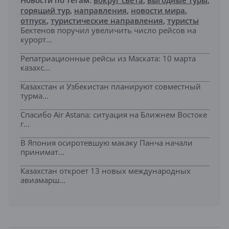
Новости по тегам:
вокруг света
,
выгодные туры
,
горящий тур
,
направления
,
новости мира
,
отпуск
,
туристические направления
,
туристы
Бектенов поручил увеличить число рейсов на
курорт...
Репатриационные рейсы из Маската: 10 марта
казахс...
Казахстан и Узбекистан планируют совместный
турма...
Спасибо Air Astana: ситуация на Ближнем Востоке
г...
В Япония осиротевшую макаку Панча начали
принимат...
Казахстан откроет 13 новых международных
авиамарш...