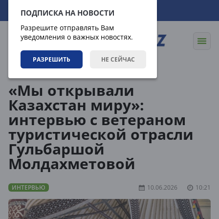
08.08.2026
16:03:42
ПОДПИСКА НА НОВОСТИ
Разрешите отправлять Вам
уведомления о важных новостях.
РАЗРЕШИТЬ
НЕ СЕЙЧАС
Статьи
Интервью
«Мы открывали
Казахстан миру»:
интервью с ветераном
туристической отрасли
Гульбаршой
Молдахметовой
ИНТЕРВЬЮ
10.06.2026
10:21