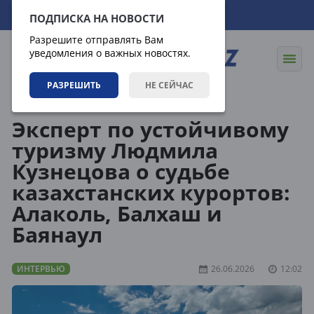
08.08.2026
15:43:31
ПОДПИСКА НА НОВОСТИ
Разрешите отправлять Вам
уведомления о важных новостях.
РАЗРЕШИТЬ
НЕ СЕЙЧАС
Статьи
Интервью
Эксперт по устойчивому
туризму Людмила
Кузнецова о судьбе
казахстанских курортов:
Алаколь, Балхаш и
Баянаул
ИНТЕРВЬЮ
26.06.2026
12:02