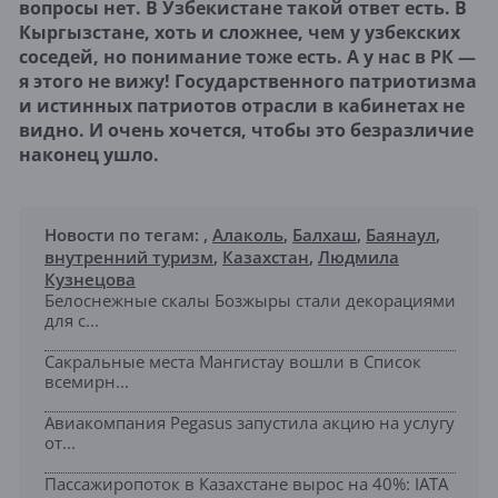
вопросы нет. В Узбекистане такой ответ есть. В
Кыргызстане, хоть и сложнее, чем у узбекских
соседей, но понимание тоже есть. А у нас в РК —
я этого не вижу! Государственного патриотизма
и истинных патриотов отрасли в кабинетах не
видно. И очень хочется, чтобы это безразличие
наконец ушло.
Новости по тегам:
,
Алаколь
,
Балхаш
,
Баянаул
,
внутренний туризм
,
Казахстан
,
Людмила
Кузнецова
Белоснежные скалы Бозжыры стали декорациями
для с...
Сакральные места Мангистау вошли в Список
всемирн...
Авиакомпания Pegasus запустила акцию на услугу
от...
Пассажиропоток в Казахстане вырос на 40%: IATA