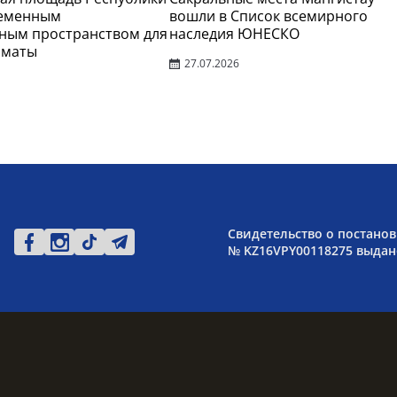
ременным
вошли в Список всемирного
ным пространством для
наследия ЮНЕСКО
лматы
27.07.2026
Свидетельство о постанов
№ KZ16VPY00118275 выдано