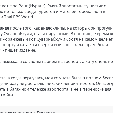
 кот Ноо Ранг (Нуранг). Рыжий хвостатый пушистик с
 не только среди туристов и жителей города, но и в
ии
Thai PBS World.
нде после того, как видеоклипы, на которых он прогул
 Суварнабхуми, стали вирусными. В настоящее время к
ак «оранжевый кот Суварнабхуми», хотя на самом деле ег
ропорту и катается вверх и вниз по эскалаторам, были
 - пишет издание.
о выезжала со своим парнем в аэропорт, а коту очень не
те, а когда вернулась, моя комната была в полном бесп
е ни разу не доставлял никаких неприятностей. Он всег
ать в багажной тележке аэропорта, а не в переноске для
озяйка.
 туризма
,
туризм в Таиланде