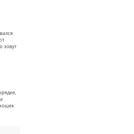
ивался
от
о зовут
орядке,
да
 кошек