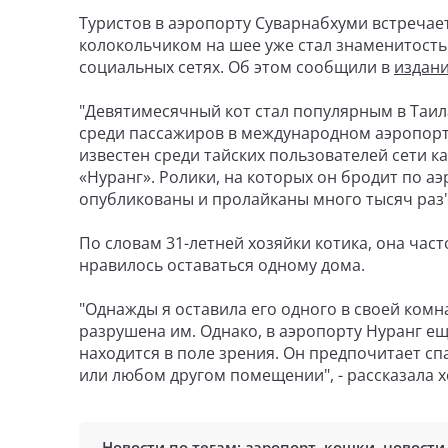
Туристов в аэропорту Суварнабхуми встречает
колокольчиком на шее уже стал знаменитостью
социальных сетях. Об этом сообщили в
издан
"Девятимесячный кот стал популярным в Таила
среди пассажиров в международном аэропорту
известен среди тайских пользователей сети к
«Нуранг». Ролики, на которых он бродит по аэ
опубликованы и пролайканы много тысяч раз",
По словам 31-летней хозяйки котика, она част
нравилось оставаться одному дома.
"Однажды я оставила его одного в своей комна
разрушена им. Однако, в аэропорту Нуранг ещ
находится в поле зрения. Он предпочитает сп
или любом другом помещении", - рассказала х
Новости по тегам:
аэропорт
,
кошки
,
новости