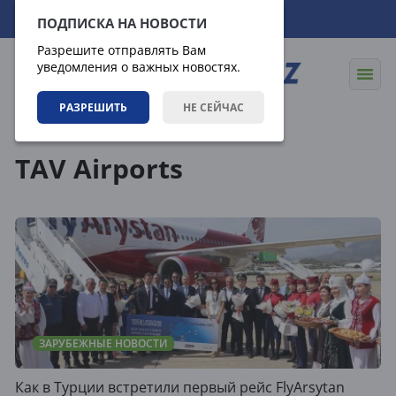
06.08.2026
12:14:09
ПОДПИСКА НА НОВОСТИ
Разрешите отправлять Вам
уведомления о важных новостях.
РАЗРЕШИТЬ
НЕ СЕЙЧАС
Теги
TAV Airports
ЗАРУБЕЖНЫЕ НОВОСТИ
Как в Турции встретили первый рейс FlyArsytan