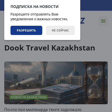
09.08.2026
16:59:53
ПОДПИСКА НА НОВОСТИ
Разрешите отправлять Вам
уведомления о важных новостях.
РАЗРЕШИТЬ
НЕ СЕЙЧАС
Теги
Dook Travel Kazakhstan
НОВОСТИ КАЗАХСТАНА
Почти пол миллиарда тенге задолжало