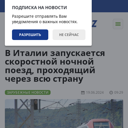
07.08.2026
23:08:10
ПОДПИСКА НА НОВОСТИ
Разрешите отправлять Вам
уведомления о важных новостях.
РАЗРЕШИТЬ
НЕ СЕЙЧАС
Новости
Зарубежные новости
В Италии запускается
скоростной ночной
поезд, проходящий
через всю страну
ЗАРУБЕЖНЫЕ НОВОСТИ
19.06.2024
09:29