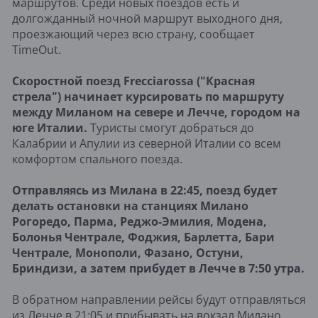
маршрутов. Среди новых поездов есть и
долгожданный ночной маршрут выходного дня,
проезжающий через всю страну, сообщает
TimeOut.
Скоростной поезд Frecciarossa ("Красная
стрела") начинает курсировать по маршруту
между Миланом на севере и Лечче, городом на
юге Италии.
Туристы смогут добраться до
Калабрии и Апулии из северной Италии со всем
комфортом спального поезда.
Отправляясь из Милана в 22:45, поезд будет
делать остановки на станциях Милано
Рогоредо, Парма, Реджо-Эмилия, Модена,
Болонья Чентрале, Фоджия, Барлетта, Бари
Чентрале, Монополи, Фазано, Остуни,
Бриндизи, а затем прибудет в Лечче в 7:50 утра.
В обратном направлении рейсы будут отправляться
из Лечче в 21:05 и прибывать на вокзал Милано