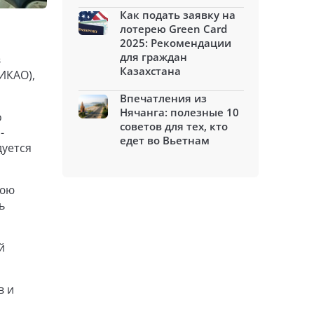
Как подать заявку на
лотерею Green Card
2025: Рекомендации
для граждан
в
Казахстана
ИКАО),
Впечатления из
Нячанга: полезные 10
о
советов для тех, кто
-
едет во Вьетнам
дуется
нюю
ь
й
в и