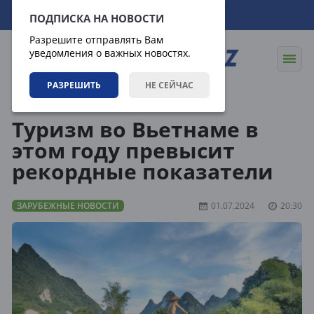
07.08.2026
03:28:16
ПОДПИСКА НА НОВОСТИ
Разрешите отправлять Вам
уведомления о важных новостях.
РАЗРЕШИТЬ
НЕ СЕЙЧАС
Новости
Зарубежные новости
Туризм во Вьетнаме в
этом году превысит
рекордные показатели
ЗАРУБЕЖНЫЕ НОВОСТИ
01.07.2024
20:30